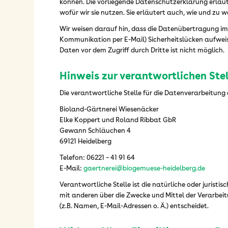
können. Die vorliegende Datenschutzerklärung erläu
wofür wir sie nutzen. Sie erläutert auch, wie und zu
Wir weisen darauf hin, dass die Datenübertragung im I
Kommunikation per E-Mail) Sicherheitslücken aufweis
Daten vor dem Zugriff durch Dritte ist nicht möglich.
Hinweis zur verantwortlichen Ste
Die verantwortliche Stelle für die Datenverarbeitung a
Bioland-Gärtnerei Wiesenäcker
Elke Koppert und Roland Ribbat GbR
Gewann Schläuchen 4
69121 Heidelberg
Telefon: 06221 – 41 91 64
E-Mail:
gaertnerei@biogemuese-heidelberg.de
Verantwortliche Stelle ist die natürliche oder juristi
mit anderen über die Zwecke und Mittel der Verarbe
(z.B. Namen, E-Mail-Adressen o. Ä.) entscheidet.