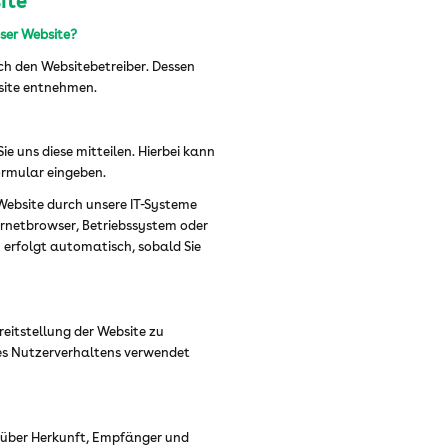
ite
eser Website?
ch den Websitebetreiber. Dessen
site entnehmen.
e uns diese mitteilen. Hierbei kann
formular eingeben.
ebsite durch unsere IT-Systeme
ternetbrowser, Betriebssystem oder
n erfolgt automatisch, sobald Sie
ereitstellung der Website zu
es Nutzerverhaltens verwendet
t über Herkunft, Empfänger und