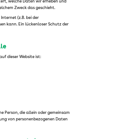
tert, welche Daten wir erheben und
 welchem Zweck das geschieht.
nternet (z.B. bei der
en kann. Ein lückenloser Schutz der
lle
uf dieser Website ist:
sche Person, die allein oder gemeinsam
itung von personenbezogenen Daten